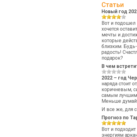
Статьи
Новый год 202
Вот и подошел 
хочется остави
мечты и достиж
которые дейст
близким. Будь-
радость! Счас
подарок?
В чем встрети
2022 – год Че
наряда стоит о
коричневым, си
самым лучшим 
Меньше думайте
И все же, для 
Прогноз по Та
Вот и подходит
энергиям арка