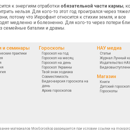
сится к энергиям отработки
обязательной части кармы
, 
итрить нельзя. Для кого-то этот год проигрался через тяже
ни, потому что Иерофант относится к стихии земля, и все
дят медленно и болезненно. Для кого-то через потери бли
з семейные баталии и драмы.
и и семинары
Гороскопы
НАУ медиа
ческие практики
Гороскоп на год
Статьи
ия
Гороскоп на месяц
Журнал Лунный к
я
Гороскоп на день
Издательство НА
ия
Гороскоп Украины
Видеовыступлен
гия
Твой знак зодиака
Магазин
Совместимость
Видео-версия гороскопа на
Книги
день
Детский гороскоп
Архив гороскопов
Гороскопы
вание материалов MoyGoroskop разрешается при условии ссылки на moygoro