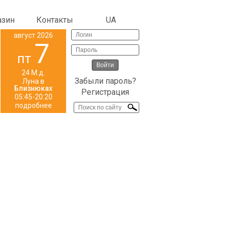
азин
Контакты
UA
август 2026
7
пт
24 М.д.
Забыли пароль?
Луна в
Близнюках
Регистрация
05:45-20:20
подробнее