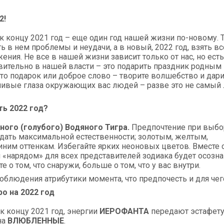
2!
к концу 2021 год – еще один год нашей жизни по-новому. 
ть в нем проблемы и неудачи, а в новый, 2022 год, взять вс
ения. Не все в нашей жизни зависит только от нас, но ест
вительно в нашей власти – это подарить праздник родным 
то подарок или доброе слово – творите волшебство и дари
тливые глаза окружающих вас людей – разве это не самый
ть 2022 год?
рного (голубого) Водяного Тигра.
Предпочтение при выбо
тдать максимальной естественности; золотым, желтым,
ним оттенкам. Избегайте ярких неоновых цветов. Вместе с
«нарядом» для всех представителей зодиака будет осозна
 о том, что снаружи, больше о том, что у вас внутри.
соблюдения атрибутики момента, что предпочесть и для чег
ро на 2022 год
 к концу 2021 год, энергии
ИЕРОФАНТА
передают эстафет
на
ВЛЮБЛЕННЫЕ
.