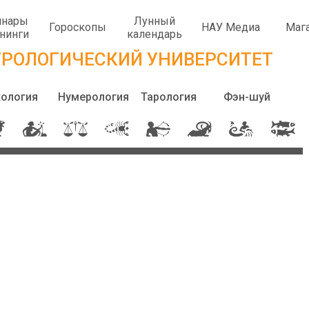
инары
Лунный
Гороскопы
НАУ Медиа
Маг
енинги
календарь
РОЛОГИЧЕСКИЙ УНИВЕРСИТЕТ
хология
Нумерология
Тарология
Фэн-шуй