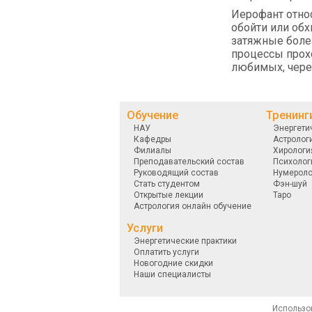
Иерофант отно
обойти или обх
затяжные болез
процессы прохо
любимых, чере
Обучение
Тренинг
НАУ
Энергети
Кафедры
Астролог
Филиалы
Хирологи
Преподавательский состав
Психолог
Руководящий состав
Нумероло
Стать студентом
Фэн-шуй
Открытые лекции
Таро
Астрология онлайн обучение
Услуги
Энергетические практики
Оплатить услуги
Новогодние скидки
Наши специалисты
Использо