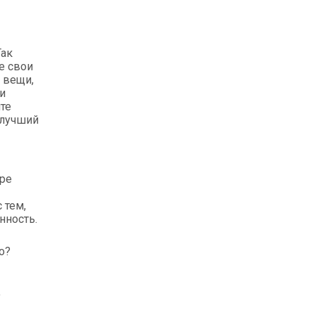
Так
е свои
ь вещи,
и
те
 лучший
ре
 тем,
нность.
о?
у