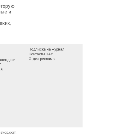
которую
лые и
зких,
Подписка на журнал
Контакты НАУ
Отдел рекламы
алендарь
У
ия
skop.com.