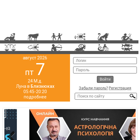
август 2026
7
пт
24 М.д.
Луна в
Близнюках
Забыли пароль?
Регистрация
05:45-20:20
подробнее