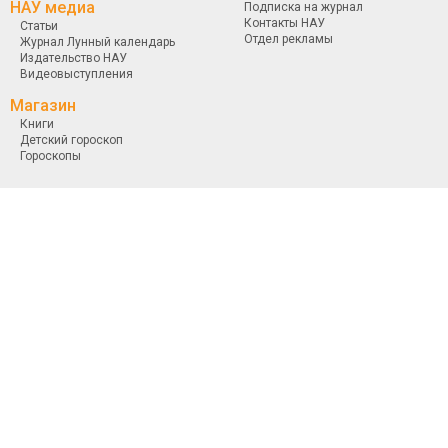
НАУ медиа
Подписка на журнал
Контакты НАУ
Статьи
Отдел рекламы
Журнал Лунный календарь
Издательство НАУ
Видеовыступления
Магазин
Книги
Детский гороскоп
Гороскопы
Использование материалов MoyGoroskop разрешается при условии ссылки
на moygoroskop.com.
Для новостных и интернет-изданий обязательной является прямая, открытая
для поисковых систем, гиперссылка в первом абзаце на цитируемый