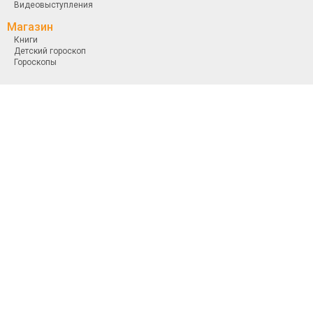
Видеовыступления
Магазин
Книги
Детский гороскоп
Гороскопы
Использование материалов MoyGoroskop разрешается при условии ссылки
на moygoroskop.com.
Для новостных и интернет-изданий обязательной является прямая, открытая
для поисковых систем, гиперссылка в первом абзаце на цитируемый
материал.
Телефон редакции: +380 (48) 701-40-94. E-mail: info@moygoroskop.com
© 2015 Евтушенко О. В.