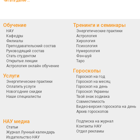
Читать далее ...
Обучение
Тренинги и семинары
НАУ
Энергетические практики
Кафедры
Астрология
Филиалы
Хирология
Преподавательский состав
Психология
Руководящий состав
Нумерология
Стать студентом
Фэн-шуй
Открытые лекции
Таро
Астрология онлайн обучение
Гороскопы
Услуги
Гороскоп на год
Энергетические практики
Гороскоп на месяц
Оплатить услуги
Гороскоп на день
Новогодние скидки
Гороскоп Украины
Наши специалисты
Твой знак зодиака
Совместимость
Видео-версия гороскопа на день
Архив гороскопов
НАУ медиа
Подписка на журнал
Контакты НАУ
Статьи
Отдел рекламы
Журнал Лунный календарь
Издательство НАУ