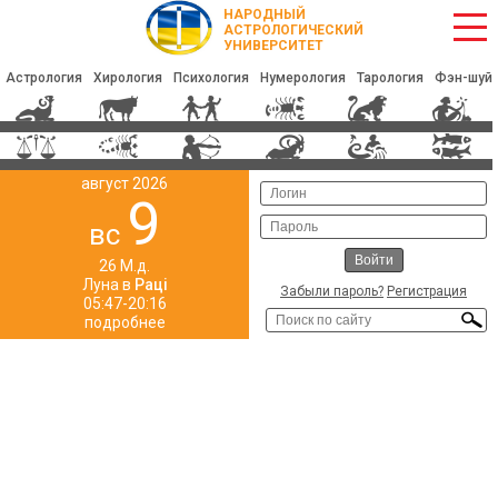
НАРОДНЫЙ
АСТРОЛОГИЧЕСКИЙ
УНИВЕРСИТЕТ
Астрология
Хирология
Психология
Нумерология
Тарология
Фэн-шуй
август 2026
9
вс
26 М.д.
Луна в
Раці
Забыли пароль?
Регистрация
05:47-20:16
подробнее